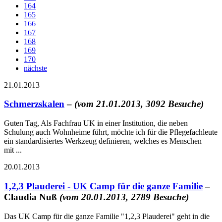
164
165
166
167
168
169
170
nächste
21.01.2013
Schmerzskalen
–
(vom 21.01.2013, 3092 Besuche)
Guten Tag, Als Fachfrau UK in einer Institution, die neben
Schulung auch Wohnheime führt, möchte ich für die Pflegefachleute
ein standardisiertes Werkzeug definieren, welches es Menschen
mit ...
20.01.2013
1,2,3 Plauderei - UK Camp für die ganze Familie
–
Claudia Nuß
(vom 20.01.2013, 2789 Besuche)
Das UK Camp für die ganze Familie "1,2,3 Plauderei" geht in die