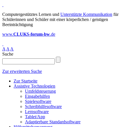
Computergestütztes Lernen und
Unterstützte Kommunikation
für
Schülerinnen und Schüler mit einer körperlichen / geistigen
Beeinträchtigung
www.
CLUKS-forum-bw
.de
A
A
A
Suche
Zur erweiterten Suche
Zur Startseite
Assistive Technologien
Umfeldsteuerung
Eingabehilfen
Spielesoftware
Schreibhilfesoftware
Lernsoftware
Tablet/App
Adaptierbare Standardsoftware
Hilfsmittelversorgung