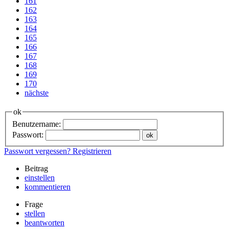
161
162
163
164
165
166
167
168
169
170
nächste
ok
Benutzername:
Passwort:
Passwort vergessen?
Registrieren
Beitrag
einstellen
kommentieren
Frage
stellen
beantworten