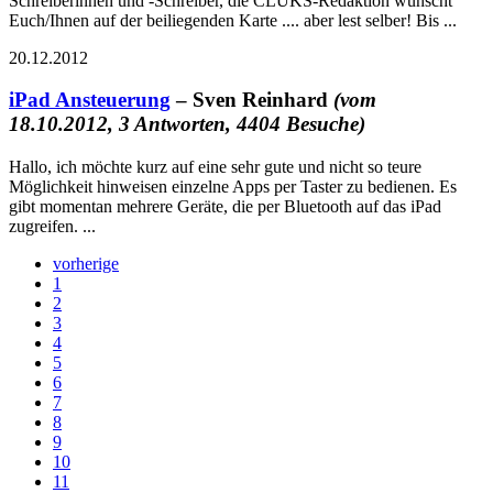
Schreiberinnen und -Schreiber, die CLUKS-Redaktion wünscht
Euch/Ihnen auf der beiliegenden Karte .... aber lest selber! Bis ...
20.12.2012
iPad Ansteuerung
– Sven Reinhard
(vom
18.10.2012, 3 Antworten, 4404 Besuche)
Hallo, ich möchte kurz auf eine sehr gute und nicht so teure
Möglichkeit hinweisen einzelne Apps per Taster zu bedienen. Es
gibt momentan mehrere Geräte, die per Bluetooth auf das iPad
zugreifen. ...
vorherige
1
2
3
4
5
6
7
8
9
10
11