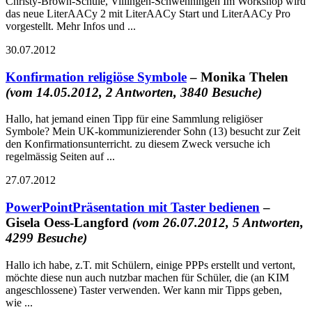
Christy-Brown-Schule, Villingen-Schwenningen Im Workshop wird
das neue LiterAACy 2 mit LiterAACy Start und LiterAACy Pro
vorgestellt. Mehr Infos und ...
30.07.2012
Konfirmation religiöse Symbole
– Monika Thelen
(vom 14.05.2012, 2 Antworten, 3840 Besuche)
Hallo, hat jemand einen Tipp für eine Sammlung religiöser
Symbole? Mein UK-kommunizierender Sohn (13) besucht zur Zeit
den Konfirmationsunterricht. zu diesem Zweck versuche ich
regelmässig Seiten auf ...
27.07.2012
PowerPointPräsentation mit Taster bedienen
–
Gisela Oess-Langford
(vom 26.07.2012, 5 Antworten,
4299 Besuche)
Hallo ich habe, z.T. mit Schülern, einige PPPs erstellt und vertont,
möchte diese nun auch nutzbar machen für Schüler, die (an KIM
angeschlossene) Taster verwenden. Wer kann mir Tipps geben,
wie ...