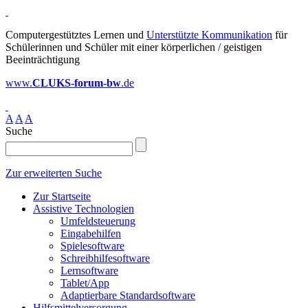
Computergestütztes Lernen und
Unterstützte Kommunikation
für
Schülerinnen und Schüler mit einer körperlichen / geistigen
Beeinträchtigung
www.
CLUKS-forum-bw
.de
A
A
A
Suche
Zur erweiterten Suche
Zur Startseite
Assistive Technologien
Umfeldsteuerung
Eingabehilfen
Spielesoftware
Schreibhilfesoftware
Lernsoftware
Tablet/App
Adaptierbare Standardsoftware
Hilfsmittelversorgung