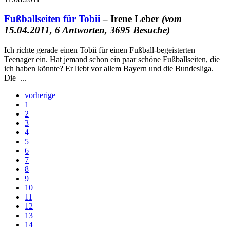
Fußballseiten für Tobii
– Irene Leber
(vom
15.04.2011, 6 Antworten, 3695 Besuche)
Ich richte gerade einen Tobii für einen Fußball-begeisterten
Teenager ein. Hat jemand schon ein paar schöne Fußballseiten, die
ich haben könnte? Er liebt vor allem Bayern und die Bundesliga.
Die ...
vorherige
1
2
3
4
5
6
7
8
9
10
11
12
13
14