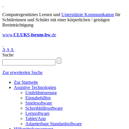
Computergestütztes Lernen und
Unterstützte Kommunikation
für
Schülerinnen und Schüler mit einer körperlichen / geistigen
Beeinträchtigung
www.
CLUKS-forum-bw
.de
A
A
A
Suche
Zur erweiterten Suche
Zur Startseite
Assistive Technologien
Umfeldsteuerung
Eingabehilfen
Spielesoftware
Schreibhilfesoftware
Lernsoftware
Tablet/App
Adaptierbare Standardsoftware
Hilfsmittelversorgung