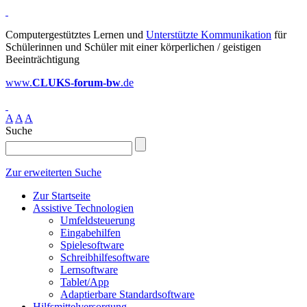
Computergestütztes Lernen und
Unterstützte Kommunikation
für
Schülerinnen und Schüler mit einer körperlichen / geistigen
Beeinträchtigung
www.
CLUKS-forum-bw
.de
A
A
A
Suche
Zur erweiterten Suche
Zur Startseite
Assistive Technologien
Umfeldsteuerung
Eingabehilfen
Spielesoftware
Schreibhilfesoftware
Lernsoftware
Tablet/App
Adaptierbare Standardsoftware
Hilfsmittelversorgung