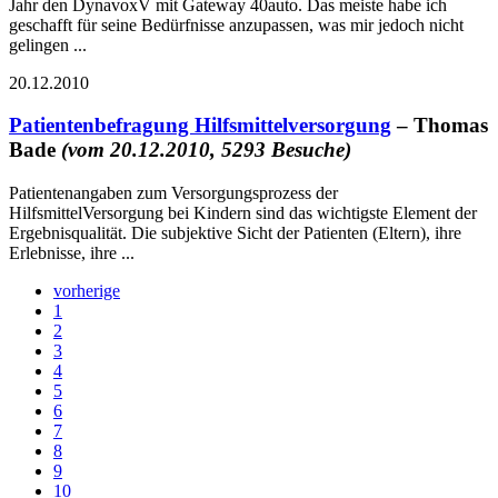
Jahr den DynavoxV mit Gateway 40auto. Das meiste habe ich
geschafft für seine Bedürfnisse anzupassen, was mir jedoch nicht
gelingen ...
20.12.2010
Patientenbefragung Hilfsmittelversorgung
– Thomas
Bade
(vom 20.12.2010, 5293 Besuche)
Patientenangaben zum Versorgungsprozess der
HilfsmittelVersorgung bei Kindern sind das wichtigste Element der
Ergebnisqualität. Die subjektive Sicht der Patienten (Eltern), ihre
Erlebnisse, ihre ...
vorherige
1
2
3
4
5
6
7
8
9
10