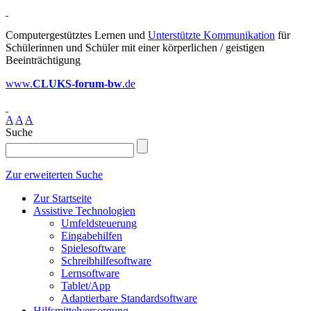
Computergestütztes Lernen und
Unterstützte Kommunikation
für
Schülerinnen und Schüler mit einer körperlichen / geistigen
Beeinträchtigung
www.
CLUKS-forum-bw
.de
A
A
A
Suche
Zur erweiterten Suche
Zur Startseite
Assistive Technologien
Umfeldsteuerung
Eingabehilfen
Spielesoftware
Schreibhilfesoftware
Lernsoftware
Tablet/App
Adaptierbare Standardsoftware
Hilfsmittelversorgung