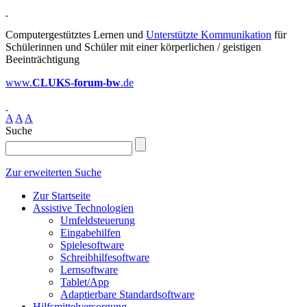
Computergestütztes Lernen und
Unterstützte Kommunikation
für
Schülerinnen und Schüler mit einer körperlichen / geistigen
Beeinträchtigung
www.
CLUKS-forum-bw
.de
A
A
A
Suche
Zur erweiterten Suche
Zur Startseite
Assistive Technologien
Umfeldsteuerung
Eingabehilfen
Spielesoftware
Schreibhilfesoftware
Lernsoftware
Tablet/App
Adaptierbare Standardsoftware
Hilfsmittelversorgung