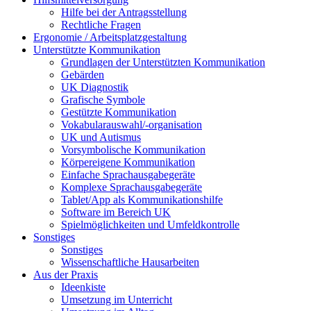
Hilfe bei der Antragsstellung
Rechtliche Fragen
Ergonomie / Arbeitsplatzgestaltung
Unterstützte Kommunikation
Grundlagen der Unterstützten Kommunikation
Gebärden
UK Diagnostik
Grafische Symbole
Gestützte Kommunikation
Vokabularauswahl/-organisation
UK und Autismus
Vorsymbolische Kommunikation
Körpereigene Kommunikation
Einfache Sprachausgabegeräte
Komplexe Sprachausgabegeräte
Tablet/App als Kommunikationshilfe
Software im Bereich UK
Spielmöglichkeiten und Umfeldkontrolle
Sonstiges
Sonstiges
Wissenschaftliche Hausarbeiten
Aus der Praxis
Ideenkiste
Umsetzung im Unterricht