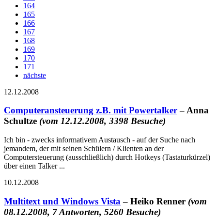
164
165
166
167
168
169
170
171
nächste
12.12.2008
Computeransteuerung z.B. mit Powertalker
– Anna
Schultze
(vom 12.12.2008, 3398 Besuche)
Ich bin - zwecks informativem Austausch - auf der Suche nach
jemandem, der mit seinen Schülern / Klienten an der
Computersteuerung (ausschließlich) durch Hotkeys (Tastaturkürzel)
über einen Talker ...
10.12.2008
Multitext und Windows Vista
– Heiko Renner
(vom
08.12.2008, 7 Antworten, 5260 Besuche)