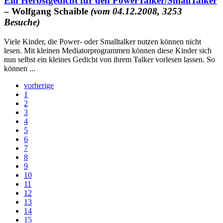
Ein Herbstgedicht für den PowerTalker/SmallTalker
– Wolfgang Schaible
(vom 04.12.2008, 3253
Besuche)
Viele Kinder, die Power- oder Smalltalker nutzen können nicht
lesen. Mit kleinen Mediatorprogrammen können diese Kinder sich
nun selbst ein kleines Gedicht von ihrem Talker vorlesen lassen. So
können ...
vorherige
1
2
3
4
5
6
7
8
9
10
11
12
13
14
15