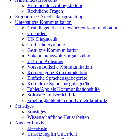
Hilfe bei der Antragsstellung
Rechtliche Fragen
Ergonomie / Arbeitsplatzgestaltung
Unterstützte Kommunikation
Grundlagen der Unterstützten Kommunikation
Gebärden
UK Diagnostik
Grafische Symbole
Gestützte Kommunikation
Vokabularauswahl/-organisation
UK und Autismus
Vorsymbolische Kommunikation
Körpereigene Kommunikation
Einfache Sprachausgabegeräte
Komplexe Sprachausgabegeräte
Tablet/App als Kommunikationshilfe
Software im Bereich UK
Spielmöglichkeiten und Umfeldkontrolle
Sonstiges
Sonstiges
Wissenschaftliche Hausarbeiten
Aus der Praxis
Ideenkiste
Umsetzung im Unterricht