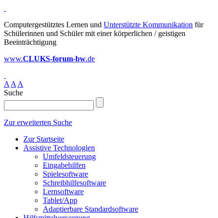
Computergestütztes Lernen und
Unterstützte Kommunikation
für
Schülerinnen und Schüler mit einer körperlichen / geistigen
Beeinträchtigung
www.
CLUKS-forum-bw
.de
A
A
A
Suche
Zur erweiterten Suche
Zur Startseite
Assistive Technologien
Umfeldsteuerung
Eingabehilfen
Spielesoftware
Schreibhilfesoftware
Lernsoftware
Tablet/App
Adaptierbare Standardsoftware
Hilfsmittelversorgung