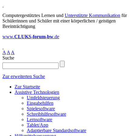
Computergestütztes Lernen und
Unterstützte Kommunikation
für
Schülerinnen und Schüler mit einer körperlichen / geistigen
Beeinträchtigung
www.
CLUKS-forum-bw
.de
A
A
A
Suche
Zur erweiterten Suche
Zur Startseite
Assistive Technologien
Umfeldsteuerung
Eingabehilfen
Spielesoftware
Schreibhilfesoftware
Lernsoftware
Tablet/App
Adaptierbare Standardsoftware
Hilfsmittelversorgung