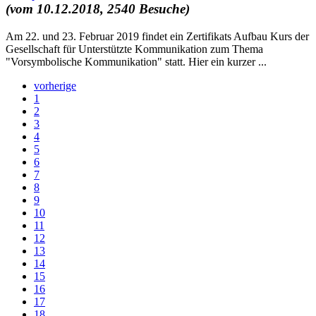
(vom 10.12.2018, 2540 Besuche)
Am 22. und 23. Februar 2019 findet ein Zertifikats Aufbau Kurs der
Gesellschaft für Unterstützte Kommunikation zum Thema
"Vorsymbolische Kommunikation" statt. Hier ein kurzer ...
vorherige
1
2
3
4
5
6
7
8
9
10
11
12
13
14
15
16
17
18