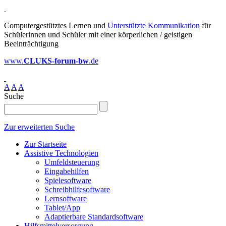
Computergestütztes Lernen und
Unterstützte Kommunikation
für
Schülerinnen und Schüler mit einer körperlichen / geistigen
Beeinträchtigung
www.
CLUKS-forum-bw
.de
A
A
A
Suche
Zur erweiterten Suche
Zur Startseite
Assistive Technologien
Umfeldsteuerung
Eingabehilfen
Spielesoftware
Schreibhilfesoftware
Lernsoftware
Tablet/App
Adaptierbare Standardsoftware
Hilfsmittelversorgung