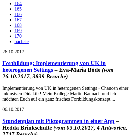
164
165
166
167
168
169
170
nächste
26.10.2017
Fortbildung: Implementierung von UK in
heterogenen Settings
– Eva-Maria Böde
(vom
26.10.2017, 3839 Besuche)
Implementierung von UK in heterogenen Settings - Chancen einer
inklusiven Didaktik! Mein Kollege Martin Baunach und ich
möchten Euch auf ein ganz frisches Fortbildungskonzept ...
06.10.2017
Stundenplan mit Piktogrammen in einer App
–
Hedda Brinkschulte
(vom 03.10.2017, 4 Antworten,
2747 Besuche)