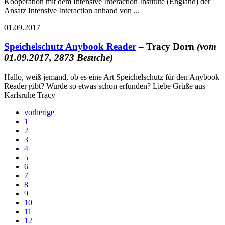
Kooperation mit dem Intensive Interaction Institute (England) der
Ansatz Intensive Interaction anhand von ...
01.09.2017
Speichelschutz Anybook Reader
– Tracy Dorn
(vom
01.09.2017, 2873 Besuche)
Hallo, weiß jemand, ob es eine Art Speichelschutz für den Anybook
Reader gibt? Wurde so etwas schon erfunden? Liebe Grüße aus
Karlsruhe Tracy
vorherige
1
2
3
4
5
6
7
8
9
10
11
12