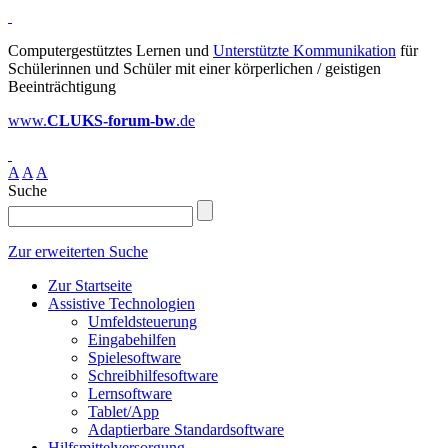
Computergestütztes Lernen und
Unterstützte Kommunikation
für
Schülerinnen und Schüler mit einer körperlichen / geistigen
Beeinträchtigung
www.
CLUKS-forum-bw
.de
A
A
A
Suche
Zur erweiterten Suche
Zur Startseite
Assistive Technologien
Umfeldsteuerung
Eingabehilfen
Spielesoftware
Schreibhilfesoftware
Lernsoftware
Tablet/App
Adaptierbare Standardsoftware
Hilfsmittelversorgung