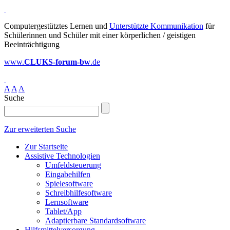
Computergestütztes Lernen und
Unterstützte Kommunikation
für
Schülerinnen und Schüler mit einer körperlichen / geistigen
Beeinträchtigung
www.
CLUKS-forum-bw
.de
A
A
A
Suche
Zur erweiterten Suche
Zur Startseite
Assistive Technologien
Umfeldsteuerung
Eingabehilfen
Spielesoftware
Schreibhilfesoftware
Lernsoftware
Tablet/App
Adaptierbare Standardsoftware
Hilfsmittelversorgung