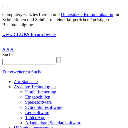
Computergestütztes Lernen und
Unterstützte Kommunikation
für
Schülerinnen und Schüler mit einer körperlichen / geistigen
Beeinträchtigung
www.
CLUKS-forum-bw
.de
A
A
A
Suche
Zur erweiterten Suche
Zur Startseite
Assistive Technologien
Umfeldsteuerung
Eingabehilfen
Spielesoftware
Schreibhilfesoftware
Lernsoftware
Tablet/App
Adaptierbare Standardsoftware
Hilfsmittelversorgung