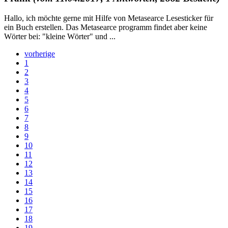
Hallo, ich möchte gerne mit Hilfe von Metasearce Lesesticker für
ein Buch erstellen. Das Metasearce programm findet aber keine
Wörter bei: "kleine Wörter" und ...
vorherige
1
2
3
4
5
6
7
8
9
10
11
12
13
14
15
16
17
18
19