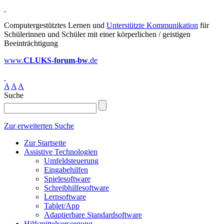
Computergestütztes Lernen und
Unterstützte Kommunikation
für
Schülerinnen und Schüler mit einer körperlichen / geistigen
Beeinträchtigung
www.
CLUKS-forum-bw
.de
A
A
A
Suche
Zur erweiterten Suche
Zur Startseite
Assistive Technologien
Umfeldsteuerung
Eingabehilfen
Spielesoftware
Schreibhilfesoftware
Lernsoftware
Tablet/App
Adaptierbare Standardsoftware
Hilfsmittelversorgung