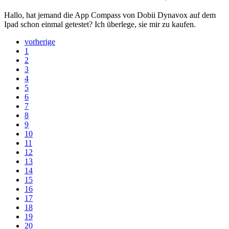
Hallo, hat jemand die App Compass von Dobii Dynavox auf dem
Ipad schon einmal getestet? Ich überlege, sie mir zu kaufen.
vorherige
1
2
3
4
5
6
7
8
9
10
11
12
13
14
15
16
17
18
19
20