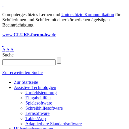
Computergestütztes Lernen und
Unterstützte Kommunikation
für
Schülerinnen und Schüler mit einer körperlichen / geistigen
Beeinträchtigung
www.
CLUKS-forum-bw
.de
A
A
A
Suche
Zur erweiterten Suche
Zur Startseite
Assistive Technologien
Umfeldsteuerung
Eingabehilfen
Spielesoftware
Schreibhilfesoftware
Lernsoftware
Tablet/App
Adaptierbare Standardsoftware
Hilfsmittelversorgung