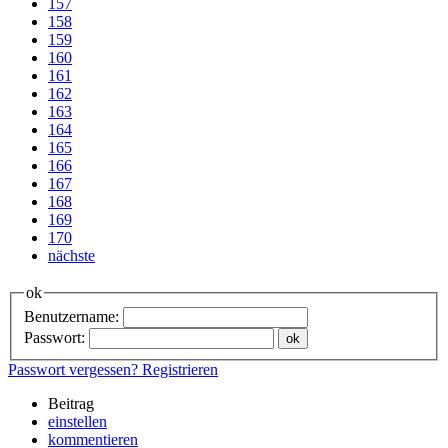
157
158
159
160
161
162
163
164
165
166
167
168
169
170
nächste
ok
Benutzername:
Passwort:
Passwort vergessen?
Registrieren
Beitrag
einstellen
kommentieren