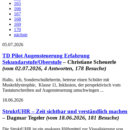
165
166
167
168
169
170
nächste
05.07.2026
TD Pilot Augensteuerung Erfahrung
Sekundarstufe/Oberstufe
– Christiane Scheuerle
(vom 02.07.2026, 4 Antworten, 178 Besuche)
Hallo, ich, Sonderschullehrerin, betreue einen Schüler mit
Muskeldystrophie, Klasse 11, Inklusion, der perspektivisch vom
Tastaturschreiben auf Augensteuerung umschwingen ...
18.06.2026
StruktUHR – Zeit sichtbar und verständlich machen
– Dagmar Tegeler
(vom 18.06.2026, 181 Besuche)
Die StruktUHR ist ein analoges Hilfsmittel zur Visualisierung von