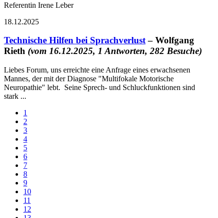
Referentin Irene Leber
18.12.2025
Technische Hilfen bei Sprachverlust
– Wolfgang
Rieth
(vom 16.12.2025, 1 Antworten, 282 Besuche)
Liebes Forum, uns erreichte eine Anfrage eines erwachsenen
Mannes, der mit der Diagnose "Multifokale Motorische
Neuropathie" lebt. Seine Sprech- und Schluckfunktionen sind
stark ...
1
2
3
4
5
6
7
8
9
10
11
12
13