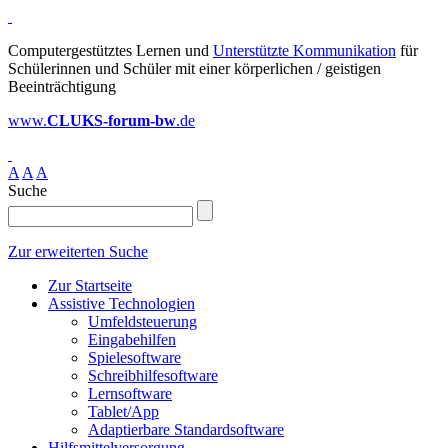
Computergestütztes Lernen und
Unterstützte Kommunikation
für
Schülerinnen und Schüler mit einer körperlichen / geistigen
Beeinträchtigung
www.
CLUKS-forum-bw
.de
A
A
A
Suche
Zur erweiterten Suche
Zur Startseite
Assistive Technologien
Umfeldsteuerung
Eingabehilfen
Spielesoftware
Schreibhilfesoftware
Lernsoftware
Tablet/App
Adaptierbare Standardsoftware
Hilfsmittelversorgung