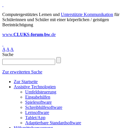
Computergestütztes Lernen und
Unterstützte Kommunikation
für
Schülerinnen und Schüler mit einer körperlichen / geistigen
Beeinträchtigung
www.
CLUKS-forum-bw
.de
A
A
A
Suche
Zur erweiterten Suche
Zur Startseite
Assistive Technologien
Umfeldsteuerung
Eingabehilfen
Spielesoftware
Schreibhilfesoftware
Lernsoftware
Tablet/App
Adaptierbare Standardsoftware
Hilfsmittelversorgung