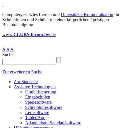
Computergestütztes Lernen und
Unterstützte Kommunikation
für
Schülerinnen und Schüler mit einer körperlichen / geistigen
Beeinträchtigung
www.
CLUKS-forum-bw
.de
A
A
A
Suche
Zur erweiterten Suche
Zur Startseite
Assistive Technologien
Umfeldsteuerung
Eingabehilfen
Spielesoftware
Schreibhilfesoftware
Lernsoftware
Tablet/App
Adaptierbare Standardsoftware
Hilfsmittelversorgung