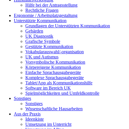
Hilfe bei der Antragsstellung
Rechtliche Fragen
Ergonomie / Arbeitsplatzgestaltung
Unterstützte Kommunikation
Grundlagen der Unterstützten Kommunikation
Gebärden
UK Diagnostik
Grafische Symbole
Gestützte Kommunikation
Vokabularauswahl/-organisation
UK und Autismus
Vorsymbolische Kommunikation
Körpereigene Kommunikation
Einfache Sprachausgabegeräte
Komplexe Sprachausgabegeräte
Tablet/App als Kommunikationshilfe
Software im Bereich UK
Spielmöglichkeiten und Umfeldkontrolle
Sonstiges
Sonstiges
Wissenschaftliche Hausarbeiten
Aus der Praxis
Ideenkiste
Umsetzung im Unterricht