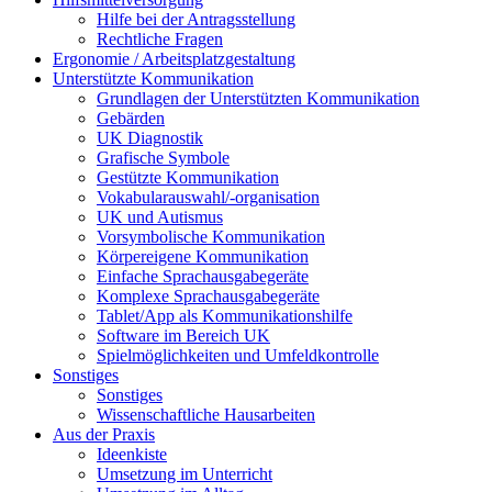
Hilfe bei der Antragsstellung
Rechtliche Fragen
Ergonomie / Arbeitsplatzgestaltung
Unterstützte Kommunikation
Grundlagen der Unterstützten Kommunikation
Gebärden
UK Diagnostik
Grafische Symbole
Gestützte Kommunikation
Vokabularauswahl/-organisation
UK und Autismus
Vorsymbolische Kommunikation
Körpereigene Kommunikation
Einfache Sprachausgabegeräte
Komplexe Sprachausgabegeräte
Tablet/App als Kommunikationshilfe
Software im Bereich UK
Spielmöglichkeiten und Umfeldkontrolle
Sonstiges
Sonstiges
Wissenschaftliche Hausarbeiten
Aus der Praxis
Ideenkiste
Umsetzung im Unterricht