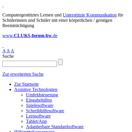
Computergestütztes Lernen und
Unterstützte Kommunikation
für
Schülerinnen und Schüler mit einer körperlichen / geistigen
Beeinträchtigung
www.
CLUKS-forum-bw
.de
A
A
A
Suche
Zur erweiterten Suche
Zur Startseite
Assistive Technologien
Umfeldsteuerung
Eingabehilfen
Spielesoftware
Schreibhilfesoftware
Lernsoftware
Tablet/App
Adaptierbare Standardsoftware
Hilfsmittelversorgung