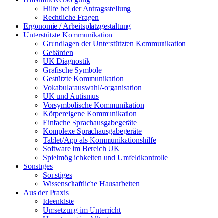
Hilfe bei der Antragsstellung
Rechtliche Fragen
Ergonomie / Arbeitsplatzgestaltung
Unterstützte Kommunikation
Grundlagen der Unterstützten Kommunikation
Gebärden
UK Diagnostik
Grafische Symbole
Gestützte Kommunikation
Vokabularauswahl/-organisation
UK und Autismus
Vorsymbolische Kommunikation
Körpereigene Kommunikation
Einfache Sprachausgabegeräte
Komplexe Sprachausgabegeräte
Tablet/App als Kommunikationshilfe
Software im Bereich UK
Spielmöglichkeiten und Umfeldkontrolle
Sonstiges
Sonstiges
Wissenschaftliche Hausarbeiten
Aus der Praxis
Ideenkiste
Umsetzung im Unterricht