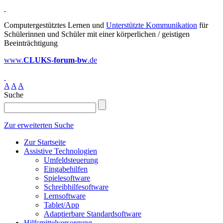
Computergestütztes Lernen und
Unterstützte Kommunikation
für
Schülerinnen und Schüler mit einer körperlichen / geistigen
Beeinträchtigung
www.
CLUKS-forum-bw
.de
A
A
A
Suche
Zur erweiterten Suche
Zur Startseite
Assistive Technologien
Umfeldsteuerung
Eingabehilfen
Spielesoftware
Schreibhilfesoftware
Lernsoftware
Tablet/App
Adaptierbare Standardsoftware
Hilfsmittelversorgung