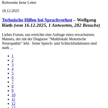
Referentin Irene Leber
18.12.2025
Technische Hilfen bei Sprachverlust
– Wolfgang
Rieth
(vom 16.12.2025, 1 Antworten, 282 Besuche)
Liebes Forum, uns erreichte eine Anfrage eines erwachsenen
Mannes, der mit der Diagnose "Multifokale Motorische
Neuropathie" lebt. Seine Sprech- und Schluckfunktionen sind
stark ...
1
2
3
4
5
6
7
8
9
10
11
12
13