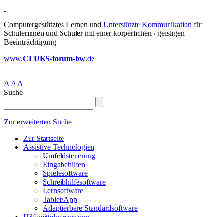
Computergestütztes Lernen und
Unterstützte Kommunikation
für
Schülerinnen und Schüler mit einer körperlichen / geistigen
Beeinträchtigung
www.
CLUKS-forum-bw
.de
A
A
A
Suche
Zur erweiterten Suche
Zur Startseite
Assistive Technologien
Umfeldsteuerung
Eingabehilfen
Spielesoftware
Schreibhilfesoftware
Lernsoftware
Tablet/App
Adaptierbare Standardsoftware
Hilfsmittelversorgung