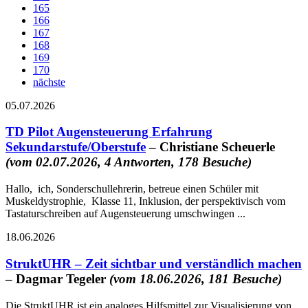
165
166
167
168
169
170
nächste
05.07.2026
TD Pilot Augensteuerung Erfahrung
Sekundarstufe/Oberstufe
– Christiane Scheuerle
(vom 02.07.2026, 4 Antworten, 178 Besuche)
Hallo, ich, Sonderschullehrerin, betreue einen Schüler mit
Muskeldystrophie, Klasse 11, Inklusion, der perspektivisch vom
Tastaturschreiben auf Augensteuerung umschwingen ...
18.06.2026
StruktUHR – Zeit sichtbar und verständlich machen
– Dagmar Tegeler
(vom 18.06.2026, 181 Besuche)
Die StruktUHR ist ein analoges Hilfsmittel zur Visualisierung von