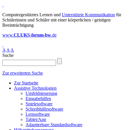
Computergestütztes Lernen und
Unterstützte Kommunikation
für
Schülerinnen und Schüler mit einer körperlichen / geistigen
Beeinträchtigung
www.
CLUKS-forum-bw
.de
A
A
A
Suche
Zur erweiterten Suche
Zur Startseite
Assistive Technologien
Umfeldsteuerung
Eingabehilfen
Spielesoftware
Schreibhilfesoftware
Lernsoftware
Tablet/App
Adaptierbare Standardsoftware
Hilfsmittelversorgung