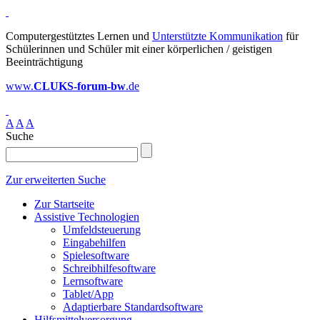
Computergestütztes Lernen und
Unterstützte Kommunikation
für
Schülerinnen und Schüler mit einer körperlichen / geistigen
Beeinträchtigung
www.
CLUKS-forum-bw
.de
A
A
A
Suche
Zur erweiterten Suche
Zur Startseite
Assistive Technologien
Umfeldsteuerung
Eingabehilfen
Spielesoftware
Schreibhilfesoftware
Lernsoftware
Tablet/App
Adaptierbare Standardsoftware
Hilfsmittelversorgung