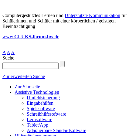
Computergestütztes Lernen und
Unterstützte Kommunikation
für
Schülerinnen und Schüler mit einer körperlichen / geistigen
Beeinträchtigung
www.
CLUKS-forum-bw
.de
A
A
A
Suche
Zur erweiterten Suche
Zur Startseite
Assistive Technologien
Umfeldsteuerung
Eingabehilfen
Spielesoftware
Schreibhilfesoftware
Lernsoftware
Tablet/App
Adaptierbare Standardsoftware
Hilfsmittelversorgung