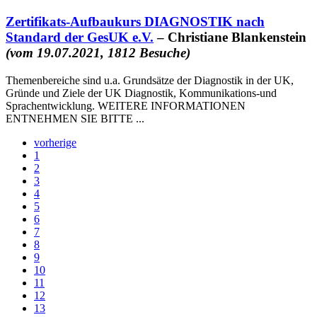
Zertifikats-Aufbaukurs DIAGNOSTIK nach
Standard der GesUK e.V.
– Christiane Blankenstein
(vom 19.07.2021, 1812 Besuche)
Themenbereiche sind u.a. Grundsätze der Diagnostik in der UK,
Gründe und Ziele der UK Diagnostik, Kommunikations-und
Sprachentwicklung. WEITERE INFORMATIONEN
ENTNEHMEN SIE BITTE ...
vorherige
1
2
3
4
5
6
7
8
9
10
11
12
13