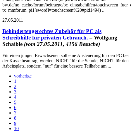
bw.de/no_cache/forum/beitraege/pc_eingabehilfen/touchscreen_fuer_d
tx_mmforum_pi1[sword]=touchscreen%20#pid1494) ...
27.05.2011
Behindertengerechtes Zubehör für PC als
Schreibhilfe für privaten Gebrauch.
– Wolfgang
Schaible
(vom 27.05.2011, 4156 Besuche)
Für einen jungen Erwachsenen soll eine Ansteuerung für den PC bei
der Kasse beantragt werden. NICHT für die Schule, NICHT für den
Arbeitsplatz, sondern "nur" für eine bessere Teilhabe am ...
vorherige
1
2
3
4
5
6
7
8
9
10