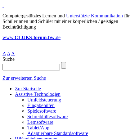
Computergestütztes Lernen und
Unterstützte Kommunikation
für
Schülerinnen und Schüler mit einer körperlichen / geistigen
Beeinträchtigung
www.
CLUKS-forum-bw
.de
A
A
A
Suche
Zur erweiterten Suche
Zur Startseite
Assistive Technologien
Umfeldsteuerung
Eingabehilfen
Spielesoftware
Schreibhilfesoftware
Lernsoftware
Tablet/App
Adaptierbare Standardsoftware
Hilfsmittelversorgung