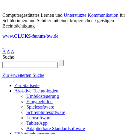
Computergestütztes Lernen und
Unterstützte Kommunikation
für
Schülerinnen und Schüler mit einer körperlichen / geistigen
Beeinträchtigung
www.
CLUKS-forum-bw
.de
A
A
A
Suche
Zur erweiterten Suche
Zur Startseite
Assistive Technologien
Umfeldsteuerung
Eingabehilfen
Spielesoftware
Schreibhilfesoftware
Lernsoftware
Tablet/App
Adaptierbare Standardsoftware
Hilfsmittelversorgung