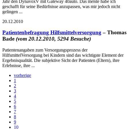
Jahr den DynavoxV mit Gateway 40auto. Das meiste habe ich
geschafft für seine Bedürfnisse anzupassen, was mir jedoch nicht
gelingen ...
20.12.2010
Patientenbefragung Hilfsmittelversorgung
– Thomas
Bade
(vom 20.12.2010, 5294 Besuche)
Patientenangaben zum Versorgungsprozess der
HilfsmittelVersorgung bei Kindern sind das wichtigste Element der
Ergebnisqualität. Die subjektive Sicht der Patienten (Eltern), ihre
Erlebnisse, ihre ...
vorherige
1
2
3
4
5
6
7
8
9
10