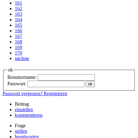
161
162
163
164
165
166
167
168
169
170
nächste
ok
Benutzername:
Passwort:
Passwort vergessen?
Registrieren
Beitrag
einstellen
kommentieren
Frage
stellen
beantworten