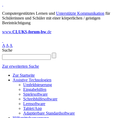
Computergestütztes Lernen und
Unterstützte Kommunikation
für
Schülerinnen und Schüler mit einer körperlichen / geistigen
Beeinträchtigung
www.
CLUKS-forum-bw
.de
A
A
A
Suche
Zur erweiterten Suche
Zur Startseite
Assistive Technologien
Umfeldsteuerung
Eingabehilfen
Spielesoftware
Schreibhilfesoftware
Lernsoftware
Tablet/App
Adaptierbare Standardsoftware
Hilfsmittelversorgung