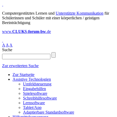
Computergestütztes Lernen und
Unterstützte Kommunikation
für
Schülerinnen und Schüler mit einer körperlichen / geistigen
Beeinträchtigung
www.
CLUKS-forum-bw
.de
A
A
A
Suche
Zur erweiterten Suche
Zur Startseite
Assistive Technologien
Umfeldsteuerung
Eingabehilfen
Spielesoftware
Schreibhilfesoftware
Lernsoftware
Tablet/App
Adaptierbare Standardsoftware
Hilfsmittelversorgung