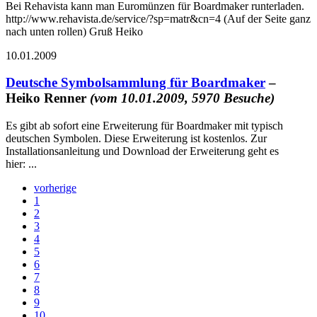
Bei Rehavista kann man Euromünzen für Boardmaker runterladen.
http://www.rehavista.de/service/?sp=matr&cn=4 (Auf der Seite ganz
nach unten rollen) Gruß Heiko
10.01.2009
Deutsche Symbolsammlung für Boardmaker
–
Heiko Renner
(vom 10.01.2009, 5970 Besuche)
Es gibt ab sofort eine Erweiterung für Boardmaker mit typisch
deutschen Symbolen. Diese Erweiterung ist kostenlos. Zur
Installationsanleitung und Download der Erweiterung geht es
hier: ...
vorherige
1
2
3
4
5
6
7
8
9
10