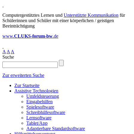
Computergestütztes Lernen und
Unterstützte Kommunikation
für
Schülerinnen und Schüler mit einer körperlichen / geistigen
Beeinträchtigung
www.
CLUKS-forum-bw
.de
A
A
A
Suche
Zur erweiterten Suche
Zur Startseite
Assistive Technologien
Umfeldsteuerung
Eingabehilfen
Spielesoftware
Schreibhilfesoftware
Lernsoftware
Tablet/App
Adaptierbare Standardsoftware
Hilfsmittelversorgung