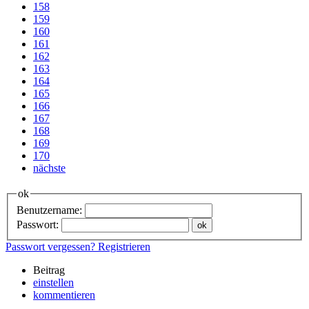
158
159
160
161
162
163
164
165
166
167
168
169
170
nächste
ok
Benutzername:
Passwort:
Passwort vergessen?
Registrieren
Beitrag
einstellen
kommentieren