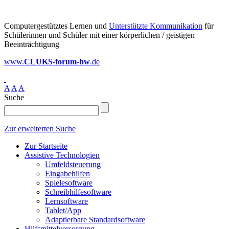
Computergestütztes Lernen und
Unterstützte Kommunikation
für
Schülerinnen und Schüler mit einer körperlichen / geistigen
Beeinträchtigung
www.
CLUKS-forum-bw
.de
A
A
A
Suche
Zur erweiterten Suche
Zur Startseite
Assistive Technologien
Umfeldsteuerung
Eingabehilfen
Spielesoftware
Schreibhilfesoftware
Lernsoftware
Tablet/App
Adaptierbare Standardsoftware
Hilfsmittelversorgung