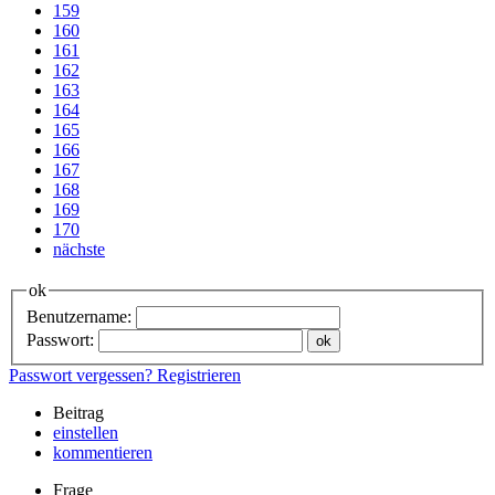
159
160
161
162
163
164
165
166
167
168
169
170
nächste
ok
Benutzername:
Passwort:
Passwort vergessen?
Registrieren
Beitrag
einstellen
kommentieren
Frage