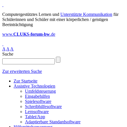
Computergestütztes Lernen und
Unterstützte Kommunikation
für
Schülerinnen und Schüler mit einer körperlichen / geistigen
Beeinträchtigung
www.
CLUKS-forum-bw
.de
A
A
A
Suche
Zur erweiterten Suche
Zur Startseite
Assistive Technologien
Umfeldsteuerung
Eingabehilfen
Spielesoftware
Schreibhilfesoftware
Lernsoftware
Tablet/App
Adaptierbare Standardsoftware
Hilfsmittelversorgung