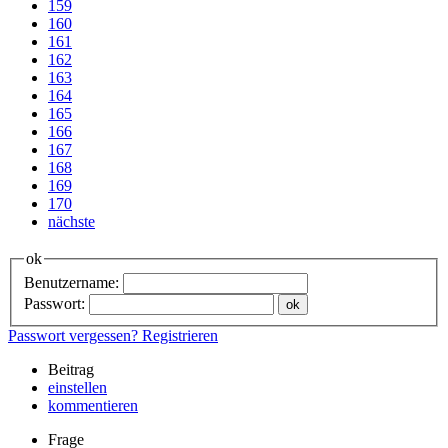
159
160
161
162
163
164
165
166
167
168
169
170
nächste
ok
Benutzername:
Passwort:
Passwort vergessen?
Registrieren
Beitrag
einstellen
kommentieren
Frage