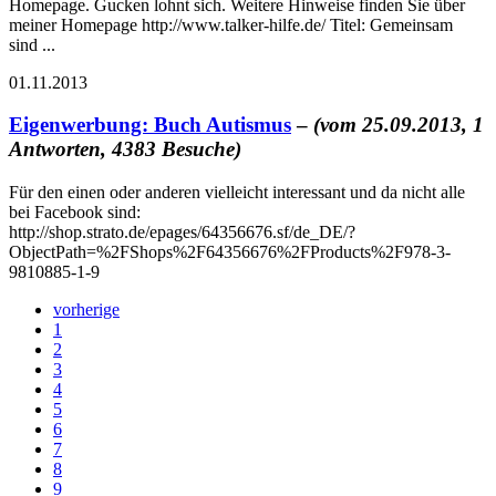
Homepage. Gucken lohnt sich. Weitere Hinweise finden Sie über
meiner Homepage http://www.talker-hilfe.de/ Titel: Gemeinsam
sind ...
01.11.2013
Eigenwerbung: Buch Autismus
–
(vom 25.09.2013, 1
Antworten, 4383 Besuche)
Für den einen oder anderen vielleicht interessant und da nicht alle
bei Facebook sind:
http://shop.strato.de/epages/64356676.sf/de_DE/?
ObjectPath=%2FShops%2F64356676%2FProducts%2F978-3-
9810885-1-9
vorherige
1
2
3
4
5
6
7
8
9