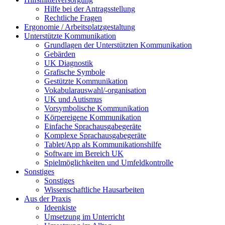
Hilfe bei der Antragsstellung
Rechtliche Fragen
Ergonomie / Arbeitsplatzgestaltung
Unterstützte Kommunikation
Grundlagen der Unterstützten Kommunikation
Gebärden
UK Diagnostik
Grafische Symbole
Gestützte Kommunikation
Vokabularauswahl/-organisation
UK und Autismus
Vorsymbolische Kommunikation
Körpereigene Kommunikation
Einfache Sprachausgabegeräte
Komplexe Sprachausgabegeräte
Tablet/App als Kommunikationshilfe
Software im Bereich UK
Spielmöglichkeiten und Umfeldkontrolle
Sonstiges
Sonstiges
Wissenschaftliche Hausarbeiten
Aus der Praxis
Ideenkiste
Umsetzung im Unterricht