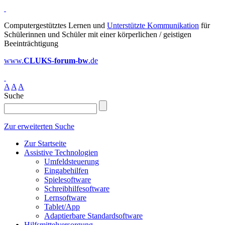
Computergestütztes Lernen und
Unterstützte Kommunikation
für
Schülerinnen und Schüler mit einer körperlichen / geistigen
Beeinträchtigung
www.
CLUKS-forum-bw
.de
A
A
A
Suche
Zur erweiterten Suche
Zur Startseite
Assistive Technologien
Umfeldsteuerung
Eingabehilfen
Spielesoftware
Schreibhilfesoftware
Lernsoftware
Tablet/App
Adaptierbare Standardsoftware
Hilfsmittelversorgung