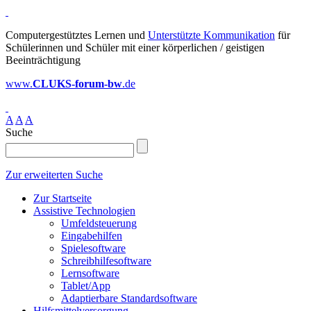
Computergestütztes Lernen und
Unterstützte Kommunikation
für
Schülerinnen und Schüler mit einer körperlichen / geistigen
Beeinträchtigung
www.
CLUKS-forum-bw
.de
A
A
A
Suche
Zur erweiterten Suche
Zur Startseite
Assistive Technologien
Umfeldsteuerung
Eingabehilfen
Spielesoftware
Schreibhilfesoftware
Lernsoftware
Tablet/App
Adaptierbare Standardsoftware
Hilfsmittelversorgung