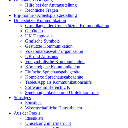
Hilfe bei der Antragsstellung
Rechtliche Fragen
Ergonomie / Arbeitsplatzgestaltung
Unterstützte Kommunikation
Grundlagen der Unterstützten Kommunikation
Gebärden
UK Diagnostik
Grafische Symbole
Gestützte Kommunikation
Vokabularauswahl/-organisation
UK und Autismus
Vorsymbolische Kommunikation
Körpereigene Kommunikation
Einfache Sprachausgabegeräte
Komplexe Sprachausgabegeräte
Tablet/App als Kommunikationshilfe
Software im Bereich UK
Spielmöglichkeiten und Umfeldkontrolle
Sonstiges
Sonstiges
Wissenschaftliche Hausarbeiten
Aus der Praxis
Ideenkiste
Umsetzung im Unterricht