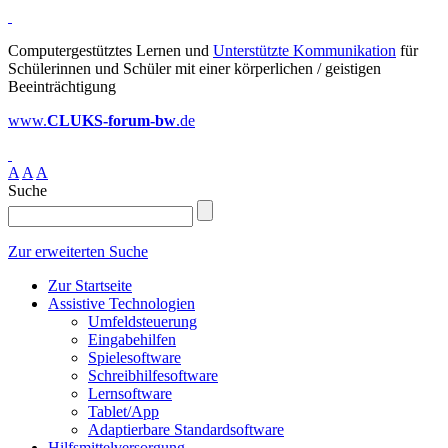
Computergestütztes Lernen und
Unterstützte Kommunikation
für
Schülerinnen und Schüler mit einer körperlichen / geistigen
Beeinträchtigung
www.
CLUKS-forum-bw
.de
A
A
A
Suche
Zur erweiterten Suche
Zur Startseite
Assistive Technologien
Umfeldsteuerung
Eingabehilfen
Spielesoftware
Schreibhilfesoftware
Lernsoftware
Tablet/App
Adaptierbare Standardsoftware
Hilfsmittelversorgung